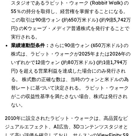
スタジオであるラビット・ウォーク (Rabbit Walk) の
55％の持分を取得し、経営権を掌握することになる。
この取引は90億ウォン (約650万米ドル) (約9億5,742万
円) のKウェーブ・メディア普通株式を発行することで
実行される。
業績連動型条件：
さらに90億ウォン (650万米ドル) の
株式は、ラビット・ウォークが2025年または2026年の
いずれかで12億ウォン (約80万米ドル) (約1億1,794万
円) を超える営業利益を達成した場合にのみ発行され
る。 株式数の正確な数は、当時のウォンと米ドルの為
替レートに基づいて決定される。 ラビット・ウォーク
がこの収益性基準を満たさない場合、株式は発行され
ない。
2010年に設立されたラビット・ウォークは、高品質なビ
ジュアルエフェクト、AI広告、3Dコンテンツスタジオと
して高い評価を確立しており、サムスンのViewFinity S9