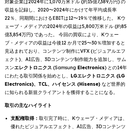
対象企業は2024年に1,070万米ドル (約15億7,389万円) の
収益を記録し、2020〜2024年にかけて年平均成長率
22％、同期間におけるEBITは12〜19％で推移した。 Kウ
ェーブ・メディアの2024年の収益は5,800万米ドル (約85
億3,854万円) であった。 今回の買収により、Kウェー
ブ・メディアの収益は今後12 か月で25〜30％増加すると
見込まれており、コンテンツ制作にVFX (ビジュアルエフ
ェクト)、AI広告、3Dコンテンツ制作能力を追加し、サム
スン
エレクトロニクス
(Samsung
Electronics
) との14年
にわたる取引関係を始めとし、
LGエレクトロニクス (LG
Electronics)、TCL、ハイセンス (Hisense)
など世界的
に知られる新規クライアントを獲得することになる。
取引の主なハイライト
支配権取得：
取引完了時に、Kウェーブ・メディアは、
優れたビジュアルエフェクト、AI広告、3Dコンテンツ