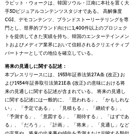
ラビット・ウォークは、韓国ソウル・江南に本社を置く大
手3Dビジュアルコンテンツスタジオである。 高解像度
CGI、デモコンテンツ、ブランドストーリーテリングを専
門とし、世界的ブランド向けに1,400件以上のプロジェク
トを提供してきた実績を持ち、韓国のエンターテインメン
トおよびメディア業界において信頼されるクリエイティブ
パートナーとしての地位を確立している。
将来の見通しに関する記述：
本プレスリリースには、1933年証券法第27A条 (改正) お
よび1934年証券取引法第21E条 (改正) の意味における将
来の見通しに関する記述が含まれている。 将来の見通し
に関する記述には一般的に、「思われる」、「かもしれな
い」、「予定である」、「見積もる」、「継続する」、
「予測する」、「意図する」、「期待する」、「はずであ
る」、「だろう」、「計画」、「将来」、「見通し」など
の言葉や、将来の出来事や傾向を予測または示唆する類似